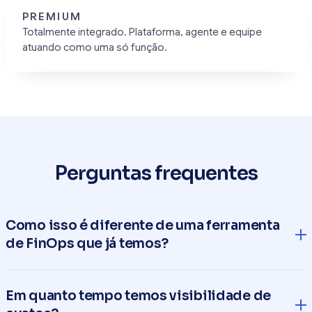
PREMIUM
Totalmente integrado. Plataforma, agente e equipe
atuando como uma só função.
Perguntas frequentes
Como isso é diferente de uma ferramenta
de FinOps que já temos?
Uma ferramenta exibe os dados. A pergunta é o que foi
Em quanto tempo temos visibilidade de
corrigido como resultado. Um dashboard também carrega