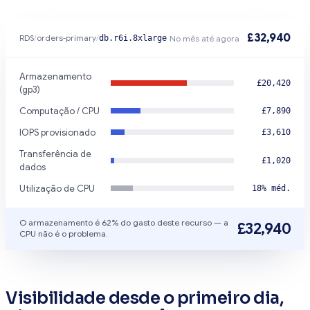
£32,940
RDS
/
orders-primary
/
db.r6i.8xlarge
No mês até agora
Armazenamento
£20,420
(gp3)
Computação / CPU
£7,890
IOPS provisionado
£3,610
Transferência de
£1,020
dados
Utilização de CPU
18% méd.
O armazenamento é 62% do gasto deste recurso — a
£32,940
CPU não é o problema.
Visibilidade desde o primeiro dia,