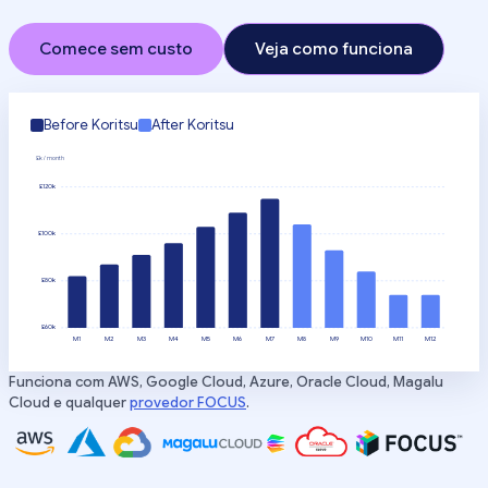
Comece sem custo
Veja como funciona
Before Koritsu
After Koritsu
£k / month
£120k
£100k
£80k
£60k
M1
M2
M3
M4
M5
M6
M7
M8
M9
M10
M11
M12
Funciona com AWS, Google Cloud, Azure, Oracle Cloud, Magalu
Cloud e qualquer
provedor FOCUS
.