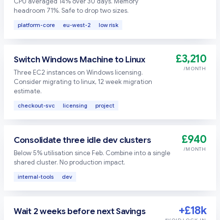
CPU averaged 14% over 30 days. Memory
headroom 71%. Safe to drop two sizes.
platform-core
eu-west-2
low risk
£3,210
Switch Windows Machine to Linux
/MONTH
Three EC2 instances on Windows licensing.
Consider migrating to linux, 12 week migration
estimate.
checkout-svc
licensing
project
£940
Consolidate three idle dev clusters
/MONTH
Below 5% utilisation since Feb. Combine into a single
shared cluster. No production impact.
internal-tools
dev
+£18k
Wait 2 weeks before next Savings