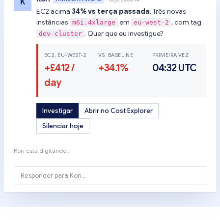
K
EC2 acima
34% vs terça passada
. Três novas
instâncias
em
, com tag
m6i.4xlarge
eu-west-2
. Quer que eu investigue?
dev-cluster
EC2, EU-WEST-2
VS. BASELINE
PRIMEIRA VEZ
+£412 /
+34.1%
04:32 UTC
day
Investigar
Abrir no Cost Explorer
Silenciar hoje
Kori está digitando…
Responder para Kori…