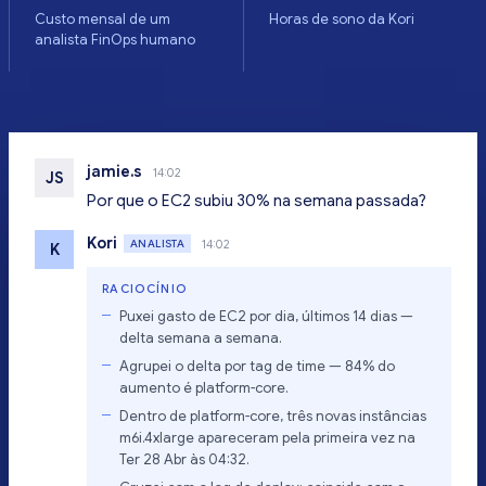
Custo mensal de um
Horas de sono da Kori
analista FinOps humano
jamie.s
14:02
JS
Por que o EC2 subiu 30% na semana passada?
Kori
ANALISTA
14:02
K
RACIOCÍNIO
Puxei gasto de EC2 por dia, últimos 14 dias —
delta semana a semana.
Agrupei o delta por tag de time — 84% do
aumento é platform-core.
Dentro de platform-core, três novas instâncias
m6i.4xlarge apareceram pela primeira vez na
Ter 28 Abr às 04:32.