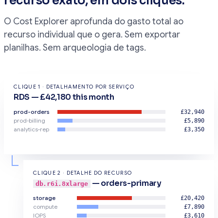
recurso exato, em dois cliques.
O Cost Explorer aprofunda do gasto total ao
recurso individual que o gera. Sem exportar
planilhas. Sem arqueologia de tags.
CLIQUE 1 · DETALHAMENTO POR SERVIÇO
RDS — £42,180 this month
prod-orders
£32,940
prod-billing
£5,890
analytics-rep
£3,350
CLIQUE 2 · DETALHE DO RECURSO
— orders-primary
db.r6i.8xlarge
storage
£20,420
compute
£7,890
IOPS
£3,610