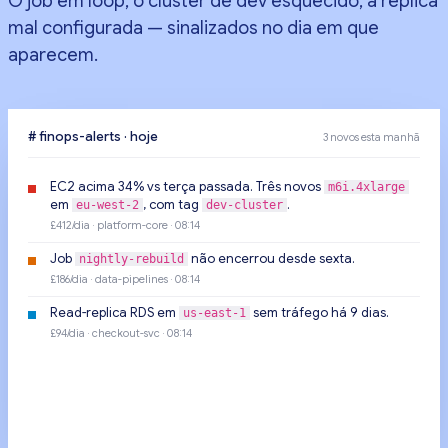
O job em loop, o cluster de dev esquecido, a réplica
mal configurada — sinalizados no dia em que
aparecem.
# finops-alerts · hoje
3 novos esta manhã
EC2 acima 34% vs terça passada. Três novos
m6i.4xlarge
em
, com tag
.
eu-west-2
dev-cluster
£412/dia · platform-core · 08:14
Job
não encerrou desde sexta.
nightly-rebuild
£186/dia · data-pipelines · 08:14
Read-replica RDS em
sem tráfego há 9 dias.
us-east-1
£94/dia · checkout-svc · 08:14