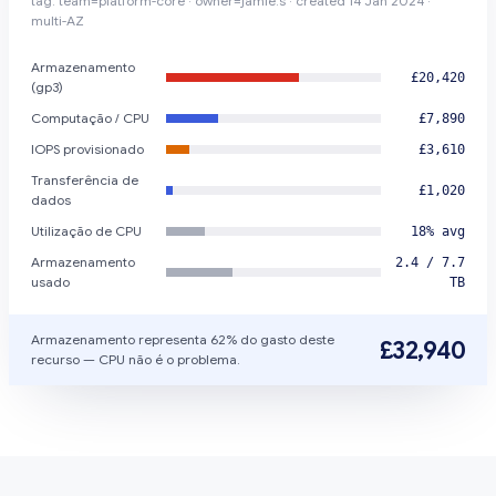
tag: team=platform-core · owner=jamie.s · created 14 Jan 2024 ·
multi-AZ
Armazenamento
£20,420
(gp3)
Computação / CPU
£7,890
IOPS provisionado
£3,610
Transferência de
£1,020
dados
Utilização de CPU
18% avg
Armazenamento
2.4 / 7.7
usado
TB
Armazenamento representa 62% do gasto deste
£32,940
recurso — CPU não é o problema.