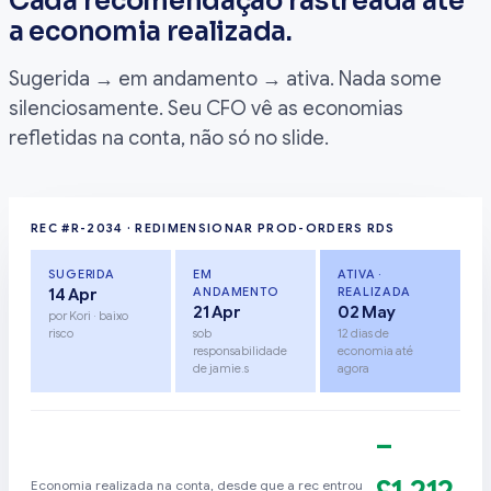
Cada recomendação rastreada até
a economia realizada.
Sugerida → em andamento → ativa. Nada some
silenciosamente. Seu CFO vê as economias
refletidas na conta, não só no slide.
REC #R-2034 · REDIMENSIONAR PROD-ORDERS RDS
SUGERIDA
EM
ATIVA ·
ANDAMENTO
REALIZADA
14 Apr
21 Apr
02 May
por Kori · baixo
risco
sob
12 dias de
responsabilidade
economia até
de jamie.s
agora
−
Economia realizada na conta, desde que a rec entrou