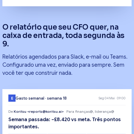
O relatório que seu CFO quer, na
caixa de entrada, toda segunda às
9.
Relatórios agendados para Slack, e-mail ou Teams.
Configurado uma vez, enviado para sempre. Sem
você ter que construir nada.
E
Gasto semanal · semana 18
Seg 04 Mai · 09:00
De
Koritsu <reports@koritsu.ai>
· Para finanças@, liderança@
Semana passada: −£8.420 vs meta. Três pontos
importantes.