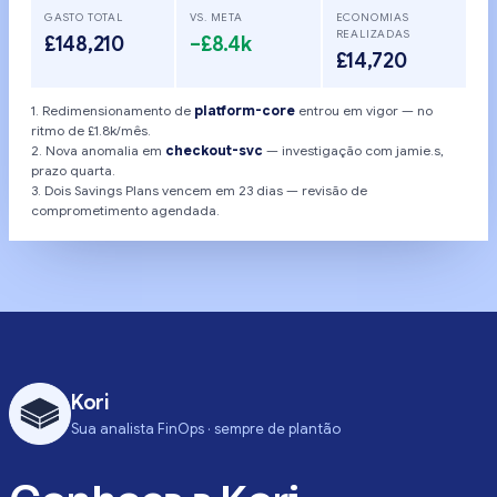
GASTO TOTAL
VS. META
ECONOMIAS
REALIZADAS
£148,210
−£8.4k
£14,720
1. Redimensionamento de
platform-core
entrou em vigor — no
ritmo de £1.8k/mês.
2. Nova anomalia em
checkout-svc
— investigação com jamie.s,
prazo quarta.
3. Dois Savings Plans vencem em 23 dias — revisão de
comprometimento agendada.
Kori
Sua analista FinOps · sempre de plantão